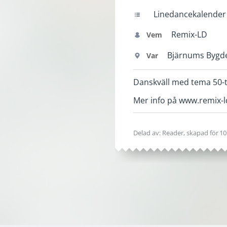
Linedancekalender
Remix-LD
Vem
Bjärnums Bygd
Var
Danskväll med tema 50-tal.
Mer info på www.remix-l
Delad av: Reader, skapad
för 1