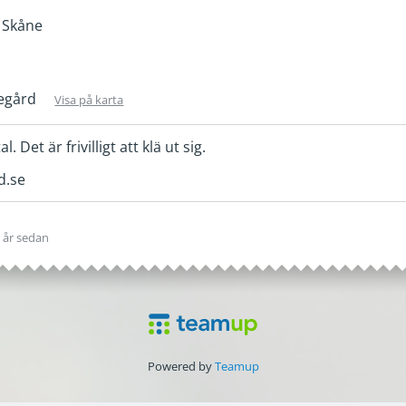
 Skåne
egård
Visa på karta
 Det är frivilligt att klä ut sig.
d.se
0 år sedan
Powered by
Teamup