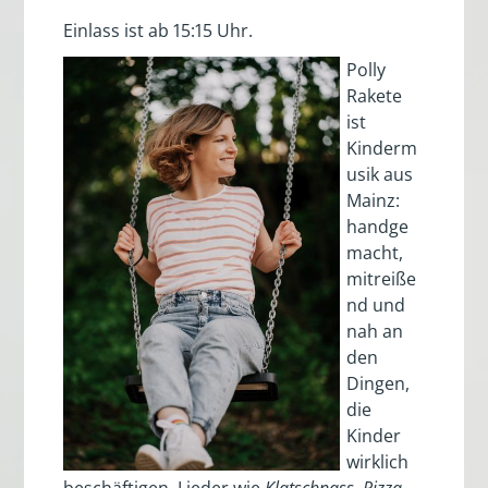
Einlass ist ab 15:15 Uhr.
Polly
Rakete
ist
Kinderm
usik aus
Mainz:
handge
macht,
mitreiße
nd und
nah an
den
Dingen,
die
Kinder
wirklich
beschäftigen. Lieder wie
Klatschnass
,
Pizza