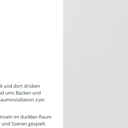
ck und dort drüben
und ums Backen und
Rauminstallation zum
htinseln im dunklen Raum
 und Szenen gespielt.