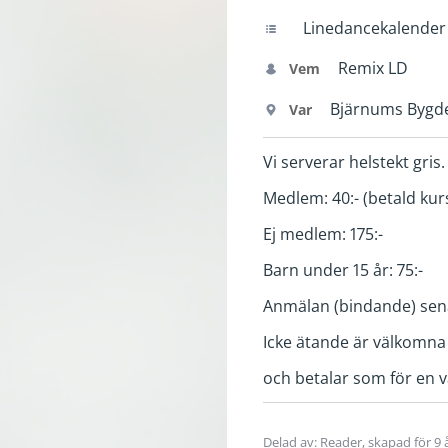
Linedancekalender
Remix LD
Vem
Bjärnums Bygde
Var
Vi serverar helstekt gris.
Medlem: 40:- (betald kur
Ej medlem: 175:-
Barn under 15 år: 75:-
Anmälan (bindande) sena
Icke ätande är välkomna e
och betalar som för en v
Delad av: Reader, skapad
för 9