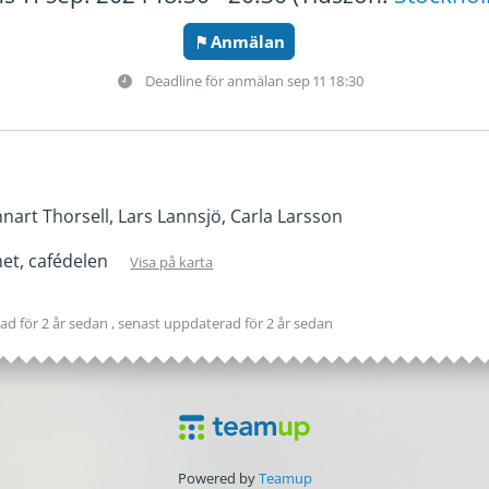
Anmälan
Deadline för anmälan
sep 11 18:30
nart Thorsell, Lars Lannsjö, Carla Larsson
t, cafédelen
Visa på karta
pad
för 2 år sedan
, senast uppdaterad
för 2 år sedan
Powered by
Teamup