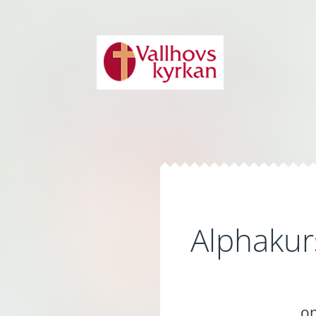
Alphakur
on