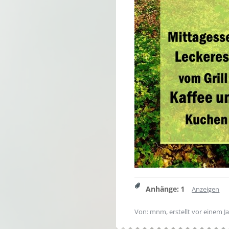
Anhänge
:
1
Anzeigen
Von: mnm, erstellt
vor einem J