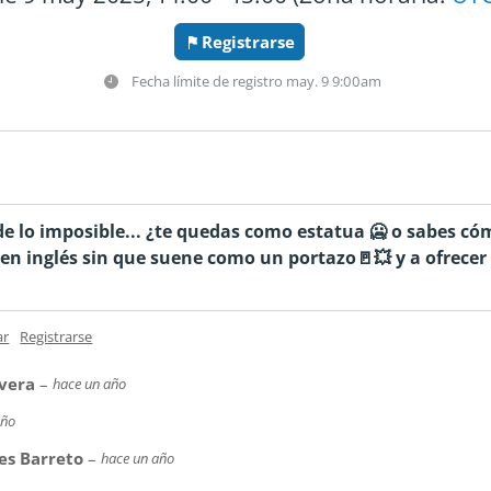
Registrarse
Fecha límite de registro
may. 9 9:00am
 lo imposible... ¿te quedas como estatua 🥶 o sabes cóm
no' en inglés sin que suene como un portazo🚪💥 y a ofrece
ar
Registrarse
ivera
–
hace un año
año
es Barreto
–
hace un año