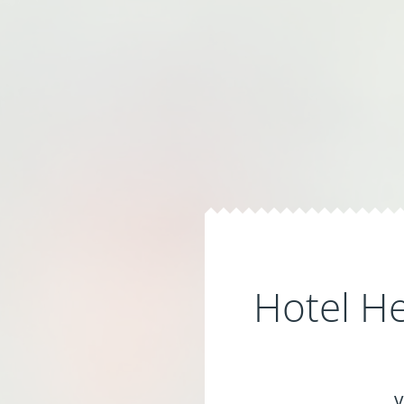
Hotel He
v