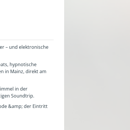
er – und elektronische
eats, hypnotische
n in Mainz, direkt am
immel in der
igen Soundtrip.
ode &amp; der Eintritt